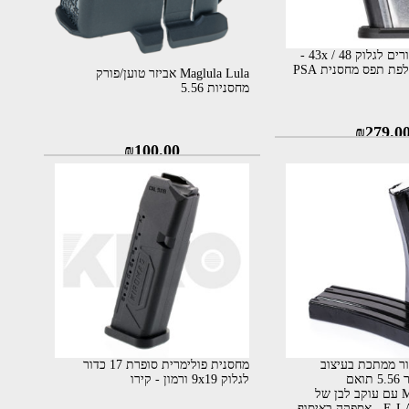
מחסנית 15 כדורים לגלוק 43x / 48 -
ת תפס מחסנית PSA
Maglula Lula אביזר טוען/פורק
מחסניות 5.56
₪
279.0
₪
100.00
ת 30 כדור ממתכת בעיצוב
מחסנית פולימרית סופרת 17 כדור
מינימלי לקליבר 5.56 תואם
לגלוק 9x19 ורמון - קירו
M4\M16\AR15 עם עוקב לבן של
חברת E-LANDER - אספקה באיסוף