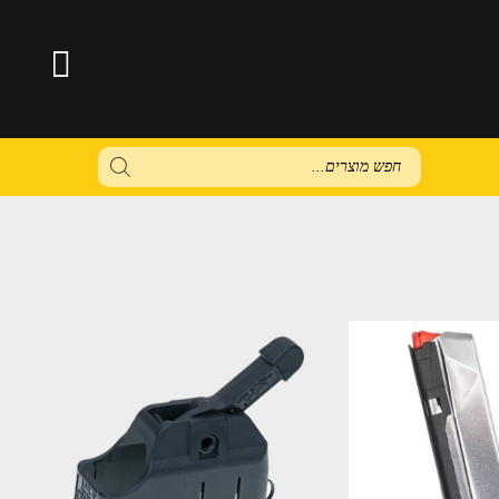
Products
search