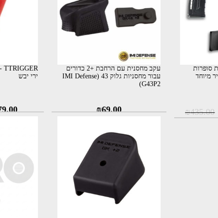
 מחסניות סופרות
עקב מחסנית עם הרחבת +2 כדורים
ER
עבור מחסניות גלוק 43 (IMI Defense
ירי יבש
G43P2)
ר
המחיר
79.00
₪
69.00
₪
435.00
י
הנוכחי
הוא:
₪375.00.
₪43