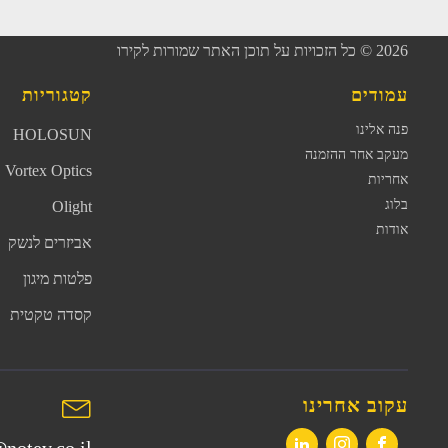
2026
© כל הזכויות על תוכן האתר שמורות לקירו
עמודים
קטגוריות
פנה אלינו
HOLOSUN
מעקב אחר ההזמנה
Vortex Optics
אחריות
בלוג
Olight
אודות
אביזרים לנשק
פלטות מיגון
קסדה טקטית
עקוב אחרינו
notev.co.il