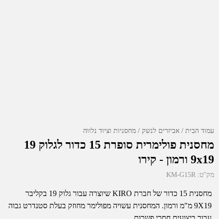
עמוד הבית
אביזרים לנשק
מחסניות וציוד נלווה
מחסנית פולימרית סופרת 15 כדור לגלוק 19
9x19 ורמון - קירו
מק"ט:
KM-G15R
מחסנית 15 כדור של חברת KIRO שיוצרה עבור גלוק 19 בקליבר
9X19 מ"מ ורמון. המחסנית עשויה מפולימר מחוזק בעלת סטנדרט גבוה
עבור ביצועים חסרי פשרות