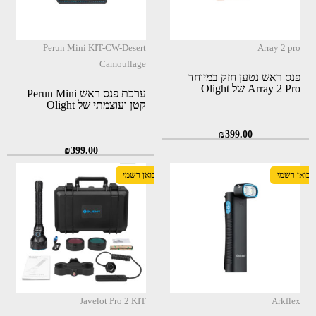
Perun Mini KIT-CW-Desert
Array 2 pro
Camouflage
פנס ראש נטען חזק במיוחד
Array 2 Pro של Olight
ערכת פנס ראש Perun Mini
קטן ועוצמתי של Olight
₪
399.00
₪
399.00
יבואן רשמי
יבואן רשמי
Javelot Pro 2 KIT
Arkflex