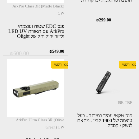
ArkPro Class 3R (Matte Black)
CW
₪
299.00
פנס EDC שטוח ועוצמתי
ArkPro עם תאורת LED UV
ולייזר ירוק חזק של Olight
המחיר
המחיר
₪
549.00
₪
600.00
המקורי
הנוכחי
יבואן רשמי
יבואן רשמי
היה:
הוא:
₪549.00.
₪600.00.
ISE-TBF
פנס טקטי עמיד במיוחד - בעל
ArkPro Ultra Class 3R (Olive
עוצמה של 1900 לומן - מתאם
לנשק / קסדה
Green) CW