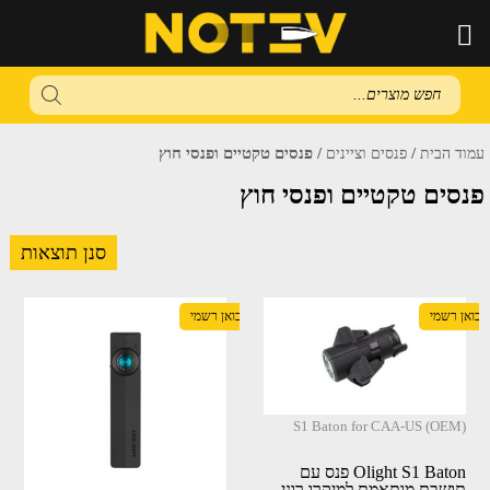
Products
search
/
/ פנסים טקטיים ופנסי חוץ
עמוד הבית
פנסים וציינים
פנסים טקטיים ופנסי חוץ
סנן תוצאות
יבואן רשמי
יבואן רשמי
S1 Baton for CAA-US (OEM)
Olight S1 Baton פנס עם
תושבת מותאמת למיקרו רוני