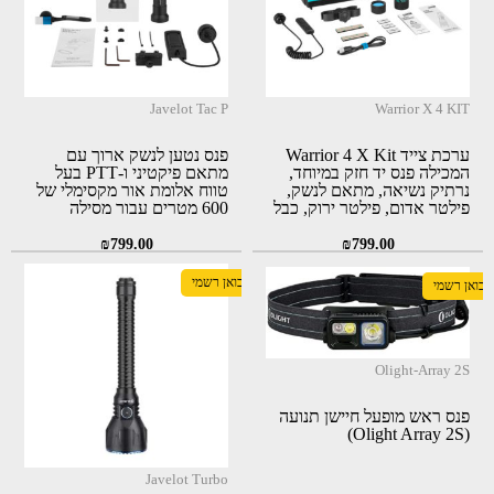
Javelot Tac P
Warrior X 4 KIT
ערכת צייד Warrior 4 X Kit
פנס נטען לנשק ארוך עם
המכילה פנס יד חזק במיוחד,
מתאם פיקטיני ו-PTT בעל
נרתיק נשיאה, מתאם לנשק,
טווח אלומת אור מקסימלי של
פילטר אדום, פילטר ירוק, כבל
600 מטרים עבור מסילה
PTT וכבל טעינה (Olight)
פיקטינית (OLIGHT Javelot
Tac P)
₪
799.00
₪
799.00
יבואן רשמי
יבואן רשמי
Olight-Array 2S
פנס ראש מופעל חיישן תנועה
(Olight Array 2S)
Javelot Turbo