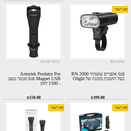
המקורי
הנוכחי
יבואן רשמי
היה:
הוא:
₪99.00.
₪159.00.
AT-F07301C
RN 2000
פנס אופניים עוצמתי RN 2000
Armytek Predator Pro
בעל תושבת מובנת של Olight
Magnet USB פנס מגנטי נטען
- 1500 לומן
₪
550.00
₪
399.00
יבואן רשמי
יבואן רשמי