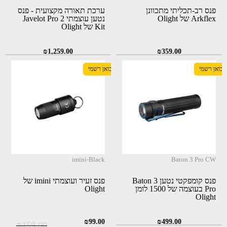
פנס רב-תכליתי מתכוונן
ערכת תאורה מקצועית - פנס
Arkflex של Olight
נטען עוצמתי Javelot Pro 2
Kit של Olight
₪
1,259.00
₪
359.00
יבואן רשמי
יבואן רשמי
imini-Black
Baton 3 Pro CW
פנס קומפקטי נטען Baton 3
פנס זעיר ועוצמתי imini של
Pro בעוצמה של 1500 לומן
Olight
Olight
המחיר
המחיר
₪
99.00
₪
499.00
₪
159.00