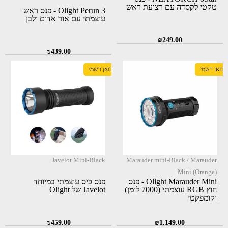
טקטי לקסדה עם רצועת ראש
Olight Perun 3 - פנס ראש
עוצמתי עם אור אדום ולבן
₪
249.00
₪
439.00
יבואן רשמי
יבואן רשמי
Javelot Mini-Black
Marauder mini-Black / Marauder
Mini (Orange)
Olight Marauder Mini - פנס
פנס כיס עוצמתי במיוחד
חוץ RGB עוצמתי (7000 לומן)
Javelot של Olight
וקומפקטי
₪
459.00
₪
1,149.00