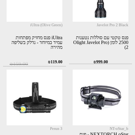
iUltra (Olive Green)
Javelot Pro 2 Black
פנס טקטי עם סוללות נטענות
iUltra פנס מחזיק מפתחות
2500 לומן (Olight Javelot Pro
עמיד במיוחד - נדלק בשליפה
2)
מהירה
המחיר
המחיר
₪
119.00
₪
999.00
₪
159.00
המקורי
הנוכחי
היה:
הוא:
₪119.00.
₪159.00.
Perun 3
NT-oStar_b
NEXTORCH oStar - פנס