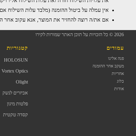
את עלויות השילוח חזרה ואת עלות השילוח אליו ויק
אין עמלה על ביטול ההזמנה (מלבד עלות השילוח אם
אם את/ה רוצה להחזיר את המוצר, אנא עקוב אחר הה
2026
© כל הזכויות על תוכן האתר שמורות לקירו
עמודים
קטגוריות
פנה אלינו
HOLOSUN
מעקב אחר ההזמנה
Vortex Optics
אחריות
בלוג
Olight
אודות
אביזרים לנשק
פלטות מיגון
קסדה טקטית