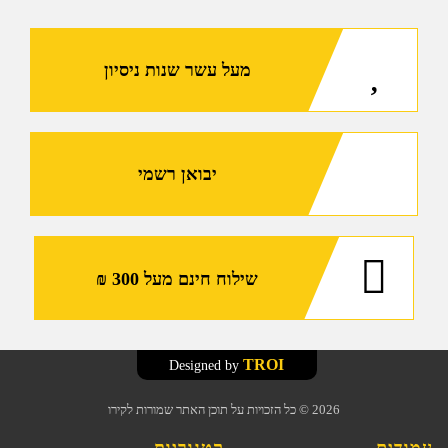
5.56
תואם
מעל עשר שנות ניסיון
M4\M16\AR15
עם
עוקב
לבן
של
יבואן רשמי
חברת
E-
LANDER
-
שילוח חינם מעל 300 ₪
אספקה
באיסוף
בלבד
TROI
Designed by
2026
© כל הזכויות על תוכן האתר שמורות לקירו