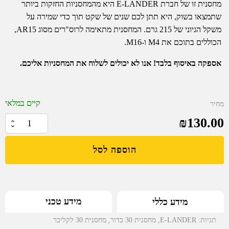
מחסנית זו של חברת E-LANDER היא מהמחסניות החזקות ביותר
שתמצאו בשוק, היא תתן לכם שנים של שקט תוך כדי שמירה על
משקל הגיוני של 215 גרם. המחסנית מתאימה לרוס"רים מסוג AR15,
הכוללים בתוכם את M4 ו-M16.
אספקה באיסוף בלבד! אנו לא יכולים לשלוח את המחסניות אליכם.
קיים במלאי
מחיר
₪
130.00
כמות
של
הוספה לסל
מחסנית
30
כדור
ממתכת
מידע טכני
מידע כללי
בעיצוב
מינימלי
תגיות:
E-LANDER
,
מחסנית 30 כדור
,
מחסנית 30 לקליבר
לקליבר