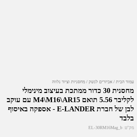
עמוד הבית
אביזרים לנשק
מחסניות וציוד נלווה
מחסנית 30 כדור ממתכת בעיצוב מינימלי
לקליבר 5.56 תואם M4\M16\AR15 עם עוקב
לבן של חברת E-LANDER - אספקה באיסוף
בלבד
מק"ט:
EL-30RM16Mag_b