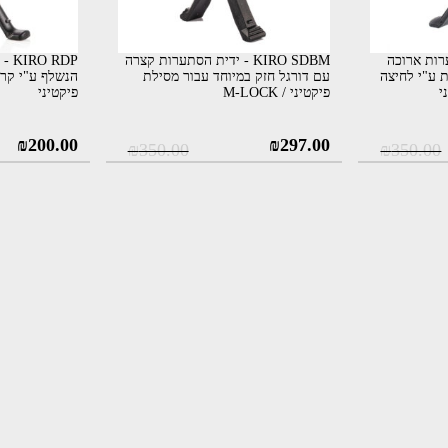
הסתערות ארוכה
KIRO SDBM - ידית הסתערות קצרה
RDP
 ע"י לחיצה
עם דורגל חזק במיוחד עבור מסילת
הנשלף ע"י קרב
י
פיקטיני / M-LOCK
פיקטיני
ר
המחיר
המחיר
המחיר
₪
200.00
₪
297.00
₪
350.00
₪
350.00
י
הנוכחי
המקורי
הנוכחי
הוא:
היה:
הוא:
₪297.00.
₪350.00.
₪297.00.
₪35