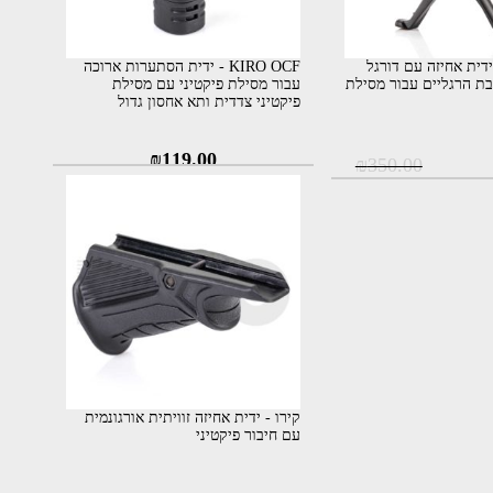
KIRO  - ידית אחיזה עם דורגל
KIRO OCF - ידית הסתערות ארוכה
ת הרגליים עבור מסילת
עבור מסילת פיקטיני עם מסילת
פיקטיני צדדית ותא אחסון גדול
המחיר
המחיר
₪
119.00
₪
350.00
המקורי
הנוכחי
היה:
הוא:
₪200.00.
₪350.00.
קירו - ידית אחיזה זוויתית אורגונמית
עם חיבור פיקטיני