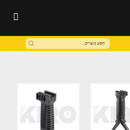
Products
search