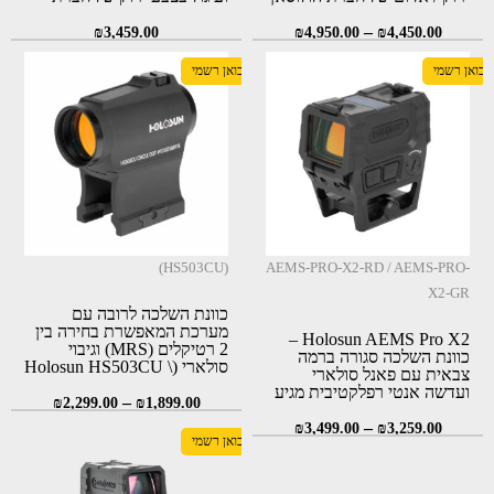
(AEMS-MAX)
הולוסאן (AEMS)
–
₪
3,459.00
₪
4,950.00
₪
4,450.00
יבואן רשמי
יבואן רשמי
(HS503CU)
AEMS-PRO-X2-RD / AEMS-PRO-
X2-GR
כוונת השלכה לרובה עם
מערכת המאפשרת בחירה בין
Holosun AEMS Pro X2 –
2 רטיקלים (MRS) וגיבוי
כוונת השלכה סגורה ברמה
סולארי (Holosun HS503CU \
צבאית עם פאנל סולארי
HE503CU-GR)
ועדשה אנטי רפלקטיבית מגיע
–
₪
2,299.00
₪
1,899.00
עם נקודה אדומה/ירוקה
–
₪
3,499.00
₪
3,259.00
יבואן רשמי