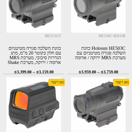
HE515GT
HE530C-RD/GR
Holosun HE503C כוונת
כוונת השלכה סגורה מטיטניום
השלכה סגורה מטיטניום עם
עם חלון בקוטר 20 מ"מ, מתג
מערכת MRS ירוקה / אדומה
הגדרות סיבובי, מערכת MRS
אדומה / ירוקה, מערכת Shake
Awake ומערכת גיבוי סולארי
(Holosun HE515GT-RD \
–
–
₪
3,399.00
₪
3,159.00
₪
3,959.00
₪
3,759.00
HE515GT-GR)
יבואן רשמי
יבואן רשמי