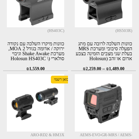
(HS403C)
(HS503R)
כוונות השלכה לרובה עם מתג
כוונות מיקרו השלכה עם נקודה
הפעלה סיבובי ומערכת MRS
ירוקה / אדומה בגודל 2 MOA,
בעלת שני מצבים הזמינה בצבע
מערכת Shake Awake וגיבוי
אדום או זהב (Holosun
סולארי (Holosun HS403C \
HE403C-GR)
HS503R \ HE503R-GD)
–
₪
1,559.00
₪
2,259.00
₪
1,489.00
יבואן רשמי
ARO-RD2 & HM3X
AEMS-EVO-GR-MRS / AEMS-