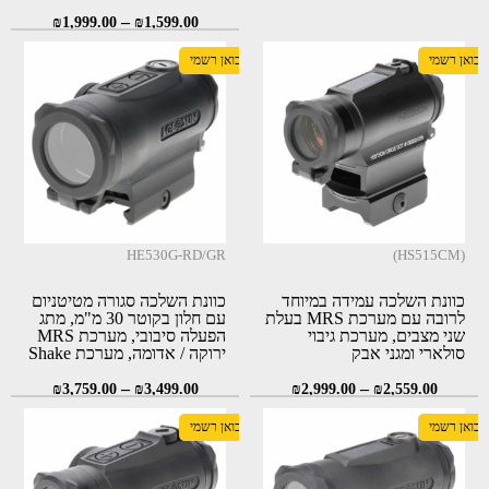
–
₪
1,999.00
₪
1,599.00
יבואן רשמי
יבואן רשמי
HE530G-RD/GR
(HS515CM)
כוונת השלכה עמידה במיוחד
כוונת השלכה סגורה מטיטניום
לרובה עם מערכת MRS בעלת
עם חלון בקוטר 30 מ"מ, מתג
שני מצבים, מערכת גיבוי
הפעלה סיבובי, מערכת MRS
סולארי ומגני אבק
ירוקה / אדומה, מערכת Shake
Awake ומערכת גיבוי סולארי
–
–
₪
3,759.00
₪
3,499.00
₪
2,999.00
₪
2,559.00
יבואן רשמי
יבואן רשמי