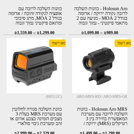
Holosun Aro - כוונות השלכה
כוונות השלכה לרובה עם
לרובה נקודה ירוקה / אדומה
אופציה לנקודה זהובה / אדומה
בגודל 2 MOA - מגיעה עם 2
בגודל 2 MOA, מתג סיבובי
מתאמי פיקטיני - נמוך וגבוה
ומתאם פיקטיני נמוך וגבוה
(Holosun HS403R \
(Holosun ARO-RD2 \ ARO-
–
HE403R-GD)
–
GR2)
₪
1,559.00
₪
1,299.00
₪
1,099.00
₪
989.00
יבואן רשמי
יבואן רשמי
(HS512C)
ARO-MRS-RD / ARO-MRS-GR
Holosun Aro MRS - כוונות
כוונת השלכה סגורה לחלוטין
השלכה לרובה עם מערכת
עם מערכת MRS בעלת 3
המאפשרת בחירה בין 3
מצבים הזמינה בצבע אדום או
רטיקלים (MRS) ירוקה /
זהב ומערכת גיבוי סולארי
אדומה (Holosun ARO-MRS-
מתקדמת
–
RD \ ARO-MRS-GR)
–
₪
2,999.00
₪
2,329.00
₪
1,499.00
₪
1,299.00