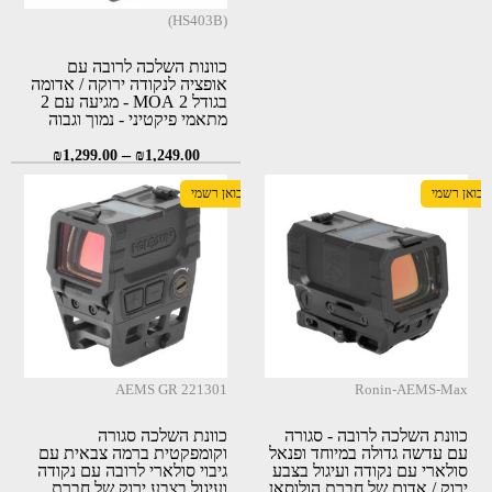
(HS403B)
כוונות השלכה לרובה עם
אופציה לנקודה ירוקה / אדומה
בגודל 2 MOA - מגיעה עם 2
מתאמי פיקטיני - נמוך וגבוה
(Holosun HS403B \
–
HE403B-GR)
₪
1,299.00
₪
1,249.00
יבואן רשמי
יבואן רשמי
AEMS GR 221301
Ronin-AEMS-Max
כוונת השלכה לרובה - סגורה
כוונת השלכה סגורה
עם עדשה גדולה במיוחד ופנאל
וקומפקטית ברמה צבאית עם
סולארי עם נקודה ועיגול בצבע
גיבוי סולארי לרובה עם נקודה
ירוק / אדום של חברת הולוסאן
ועיגול בצבע ירוק של חברת