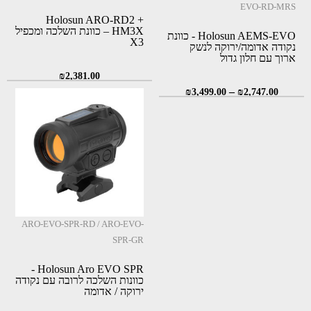
EVO-RD-MRS
Holosun ARO-RD2 +
HM3X – כוונת השלכה ומכפיל
Holosun AEMS-EVO - כוונת
X3
נקודה אדומה/ירוקה לנשק
ארוך עם חלון גדול
₪
2,381.00
–
₪
3,499.00
₪
2,747.00
ARO-EVO-SPR-RD / ARO-EVO-
SPR-GR
Holosun Aro EVO SPR -
כוונות השלכה לרובה עם נקודה
ירוקה / אדומה