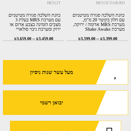
HE512T
HE515CT-GR/RD
כוונת השלכה סגורה מטיטניום
כוונת השלכה סגורה מטיטניום
עם חלון בקוטר 20 מ"מ,
עם מערכת MRS בעלת 3
מערכת MRS אדומה / ירוקה,
מצבים הזמינה בצבע אדום או
מערכת Shake Awake
ירוק ומערכת גיבוי סולארי
ומערכת גיבוי סולארי
מתקדמת (Holosun HE512T-
RD \ HE512T-GR)
–
–
₪
3,659.00
₪
3,459.00
₪
3,599.00
₪
3,399.00
מעל עשר שנות ניסיון
יבואן רשמי