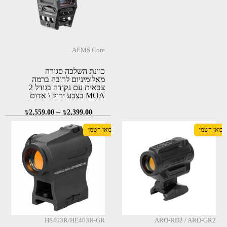
AEMS Core
כוונת השלכה סגורה
מאלומיניום לרובה ברמה
צבאית עם נקודה בגודל 2
MOA בצבע ירוק \ אדום
(Holosun AEMS Core)
–
₪
2,559.00
₪
2,399.00
יבואן רשמי
יבואן רשמי
HS403R/HE403R-GR
ARO-RD2 / ARO-GR2