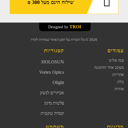
שילוח חינם מעל 300 ₪
TROI
Designed by
2026
© כל הזכויות על תוכן האתר שמורות לקירו
עמודים
קטגוריות
פנה אלינו
HOLOSUN
מעקב אחר ההזמנה
Vortex Optics
אחריות
בלוג
Olight
אודות
אביזרים לנשק
פלטות מיגון
קסדה טקטית
מדיניות
משתמש