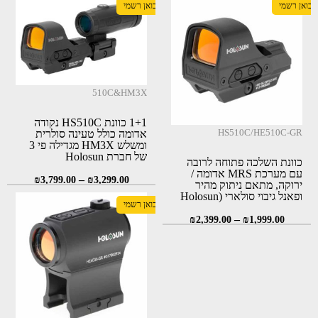
יבואן רשמי
יבואן רשמי
510C&HM3X
1+1 כוונת HS510C נקודה
HS510C/HE510C-GR
אדומה כולל טעינה סולרית
ומשלש HM3X מגדילה פי 3
של חברת Holosun
כוונת השלכה פתוחה לרובה
עם מערכת MRS אדומה /
–
₪
3,799.00
₪
3,299.00
ירוקה, מתאם ניתוק מהיר
ופאנל גיבוי סולארי (Holosun
יבואן רשמי
HS510C/HE510C-GR)
–
₪
2,399.00
₪
1,999.00