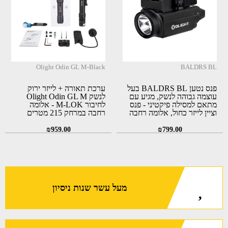
Olight Odin GL M-Black
BALDRS BL
פנס נטען BALDRS BL בעל
ערכת תאורה + לייזר ירוק
עוצמה גבוהה לנשק, מגיע עם
לנשק Olight Odin GL M
מתאם למסילה פיקטיני - פנס
לחיבור M-LOK - אלומה
וציין לייזר כחול, אלומה רחבה
רחבה במרחק 215 מטרים
במרחק 130 מטרים
₪
959.00
₪
799.00
מעל עשר שנות ניסיון