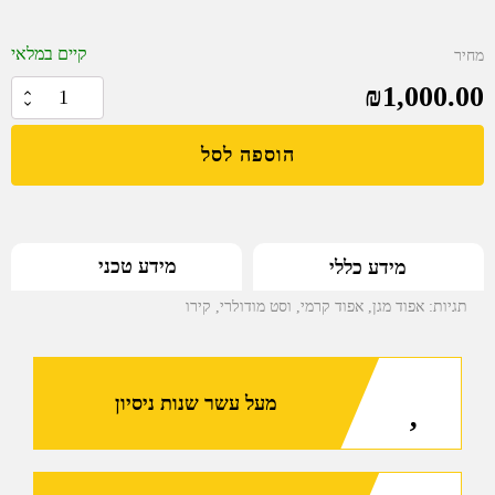
קיים במלאי
מחיר
₪
1,000.00
כמות
של
הוספה לסל
אפוד
מגן
ווסט
מודולרי
מידע טכני
מידע כללי
KIRO
עם
תגיות:
אפוד מגן
,
אפוד קרמי
,
וסט מודולרי
,
קירו
מנגנון
שחרור
מהיר,
מעל עשר שנות ניסיון
5
פאוצ'ים
נלווים,
מקום