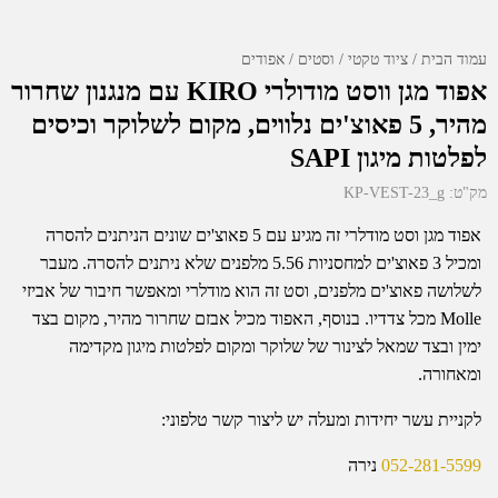
עמוד הבית
ציוד טקטי
וסטים / אפודים
אפוד מגן ווסט מודולרי KIRO עם מנגנון שחרור
מהיר, 5 פאוצ'ים נלווים, מקום לשלוקר וכיסים
לפלטות מיגון SAPI
מק"ט:
KP-VEST-23_g
אפוד מגן וסט מודלרי זה מגיע עם 5 פאוצ'ים שונים הניתנים להסרה
ומכיל 3 פאוצ'ים למחסניות 5.56 מלפנים שלא ניתנים להסרה. מעבר
לשלושה פאוצ'ים מלפנים, וסט זה הוא מודלרי ומאפשר חיבור של אביזי
Molle מכל צדדיו. בנוסף, האפוד מכיל אבזם שחרור מהיר, מקום בצד
ימין ובצד שמאל לצינור של שלוקר ומקום לפלטות מיגון מקדימה
ומאחורה.
לקניית עשר יחידות ומעלה יש ליצור קשר טלפוני:
052-281-5599
נירה