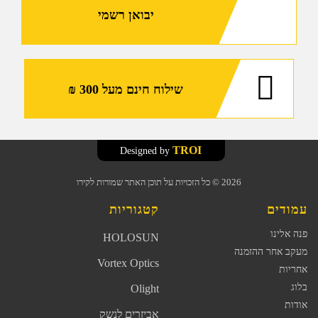
לשלוקר
יבואן רשמי
וכיסים
לפלטות
מיגון
SAPI
שילוח חינם מעל 300 ₪
TROI
Designed by
2026
© כל הזכויות על תוכן האתר שמורות לקירו
עמודים
קטגוריות
פנה אלינו
HOLOSUN
מעקב אחר ההזמנה
Vortex Optics
אחריות
בלוג
Olight
אודות
אביזרים לנשק