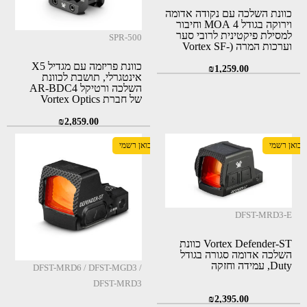
כוונת השלכה עם נקודה אדומה
וירוקה בגודל 4 MOA וחיבור
למסילת פיקטינית לרובי סער
SPR-500
וערכות המרה (Vortex SF-
RG-501)
כוונת פריזמה עם מגדיל X5
₪
1,259.00
אינטגרלי, תושבת לכוונת
השלכה ורטיקל AR-BDC4
של חברת Vortex Optics
(SPR-500)
₪
2,859.00
יבואן רשמי
יבואן רשמי
DFST-MRD3-E
Vortex Defender-ST כוונת
השלכה אדומה סגורה בגודל
Duty, עמידה וחזקה
DFST-MRD6 / DFST-MGD3 /
DFST-MRD3
₪
2,395.00