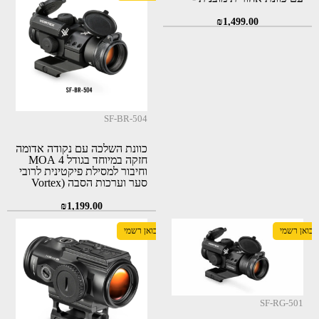
אחריות לכל החיים!
₪
1,499.00
SF-BR-504
כוונת השלכה עם נקודה אדומה
חזקה במיוחד בגודל 4 MOA
וחיבור למסילת פיקטינית לרובי
סער וערכות הסבה (Vortex
SF-BR-504)
₪
1,199.00
יבואן רשמי
יבואן רשמי
SF-RG-501