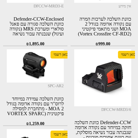
אין מידע
DFCCW-MRD3-E
כוונת השלכה לערכות המרה
Defender-CCW-Enclosed
עם נקודה אדומה בגודל 2
כוונת השלכה סגורה עם פאנל
MOA ושני מתאמי פיקטיני
סולארי ומערכת MRS (נקודה
(Vortex Crossfire CF-RD2)
ועיגול) שנבנתה עבור נשיאה
מוסלקת - אחריות לכל החיים!
₪
1,895.00
₪
999.00
יבואן רשמי
יבואן רשמי
SPC-AR2
כוונת השלכה עמידה במיוחד
לרוס"ר עם נקודה אדומה בגודל
2 MOA - מתחברת למסילה
DFCCW-MRD3/6
פיקטינית (VORTEX SPARC
AR SPC-AR2)
Defender-CCW כוונת השלכה
₪
1,259.00
חזקה במיוחד עם נקודה אדומה
שנבנתה עבור נשיאה מוסלקת,
יבואן רשמי
עם כוונת אחורית מובנית -