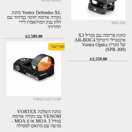
DFXL-MRD
Vortex Defender-XL כוונת
נקודה אדומה חזקה במיוחד עם
חלון ענק המותאמת לירי
SPR-300
תחרותי
כוונת פריזמה עם מגדיל X3
₪
2,589.00
אינטגרלי ורטיקל AR-BDC4
של חברת Vortex Optics
יבואן רשמי
(SPR-300)
₪
2,559.00
VMD-3103/3106
כוונת השלכה VORTEX
VENOM עם נקודה אדומה
בגודל 3 MOA או 6 MOA -
מגיעה עם מתאם למסילה
פיקטינית