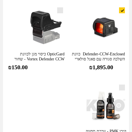
סגורה
עם
פאנל
סולארי
ומערכת
MRS
(נקודה
ועיגול)
Defender-CCW-Enclosed כוונת
OpticGard כיסוי מגן לכוונת
השלכה סגורה עם פאנל סולארי
Vortex Defender CCW - שחור
שנבנתה
ומערכת MRS (נקודה…
₪
150.00
₪
1,895.00
עבור
נשיאה
מוסלקת
-
אחריות
לכל
החיים!
קירו PMK - ערכת תחזוק