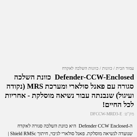
עמוד הבית
כוונות
כוונות השלכה לאקדח
Defender-CCW-Enclosed כוונת השלכה
סגורה עם פאנל סולארי ומערכת MRS (נקודה
ועיגול) שנבנתה עבור נשיאה מוסלקת - אחריות
לכל החיים!
מק"ט:
DFCCW-MRD3-E
ה-Defender CCW Enclosed היא כוונת השלכה סגורה לאקדח
שנועדה לנשיאה מוסלקת. פאנל סולארי לגיבוי, חיתוך Shield RMSc |