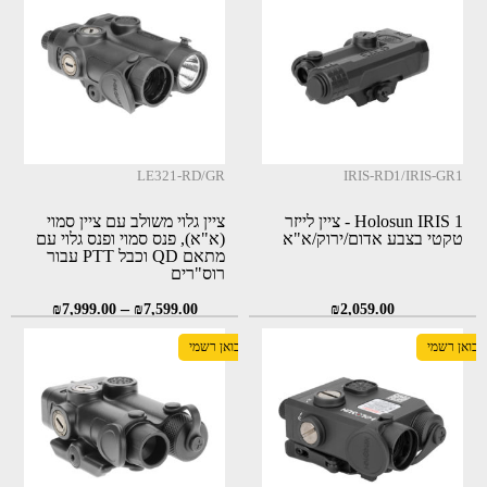
LE321-RD/GR
IRIS-RD1/IRIS-GR1
Holosun IRIS 1 - ציין לייזר
ציין גלוי משולב עם ציין סמוי
טקטי בצבע אדום/ירוק/א"א
(א"א), פנס סמוי ופנס גלוי עם
מתאם QD וכבל PTT עבור
רוס"רים
–
₪
7,999.00
₪
7,599.00
₪
2,059.00
יבואן רשמי
יבואן רשמי