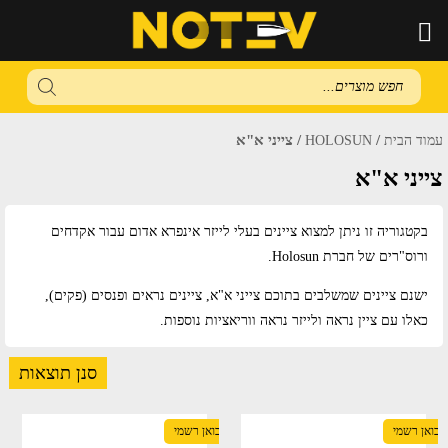
Products
search
/
/ צייני א"א
עמוד הבית
HOLOSUN
צייני א"א
בקטגוריה זו ניתן למצוא ציינים בעלי לייזר אינפרא אדום עבור אקדחים
ורוס"רים של חברת Holosun.
ישנם ציינים שמשלבים בתוכם צייני א"א, ציינים נראים ופנסים (פקים),
כאלו עם ציין נראה ולייזר נראה ווריאציות נוספות.
סנן תוצאות
יבואן רשמי
יבואן רשמי