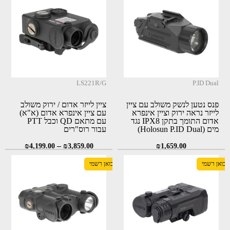
LS221R/G
P.ID Dual
פנס נטען לנשק משולב עם ציין
ציין לייזר אדום / ירוק משולב
לייזר נראה ירוק וציין אינפרא
עם ציין אינפרא אדום (א"א)
אדום התומך בתקן IPX8 נגד
עם מתאם QD וכבל PTT
מים (Holosun P.ID Dual)
עבור רוס"רים
–
₪
4,199.00
₪
3,859.00
₪
1,659.00
יבואן רשמי
יבואן רשמי