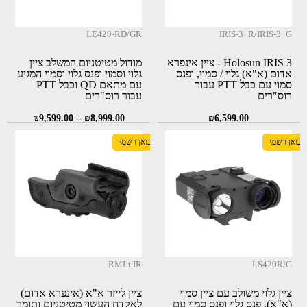
LE420-RD/GR
IRIS-3_R/IRIS-3_G
Holosun IRIS 3 - ציין אינפרא
מודול מטיטניום המשלב ציין
אדום (א"א) גלוי / סמוי, ופנס
גלוי וסמוי ופנס גלוי וסמוי המגיע
סמוי עם כבל PTT עבור
עם מתאם QD וכבל PTT
רוס"רים
עבור רוס"רים
–
₪
9,599.00
₪
8,999.00
₪
6,599.00
יבואן רשמי
יבואן רשמי
RMLt IR
LS420R/G
ציין גלוי משולב עם ציין סמוי
ציין לייזר א"א (אינפרא אדום)
(א"א), פנס גלוי ופנס סמוי עם
לאקדח העשוי מטיטניום ותומך