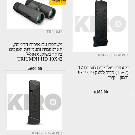
יבואן רשמי
היה:
הוא:
₪570.00.
₪625.00.
TRI-1042
משקפת עם איכות התמונה,
הארגונומיה והעמידות הטובים
ביותר בשוק. Vortex
KM-G15R-GKPL2
TRIUMPH HD 10X42
מחסנית פולימרית סופרת 17
₪
699.00
(15+2) כדור לגלוק 19 9x19
ורמון - קירו
₪
185.00
KM-G17R-GKPL2