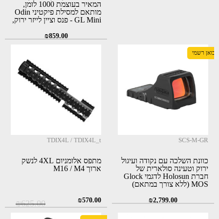
המאיר בעוצמת 1000 לומן,
מותאם למסילת פיקטיני Odin
GL Mini - פנס וציין לייזר ירוק,
אלומה רחבה במרחק 180
מטרים
₪
859.00
יבואן רשמי
TDIX4L / TDIX4L_t
SCS-M-GR
כוונת השלכה עם נקודה ועיגול
מתפס אלומניום 4XL לנשק
ירוק וטעינה סולארית של
ארוך M16 / M4
חברת Holosun לדגמי Glock
MOS (ללא צורך במתאם)
(SCS MOS)
המחיר
המחיר
₪
570.00
₪
2,799.00
₪
625.00
המקורי
הנוכחי