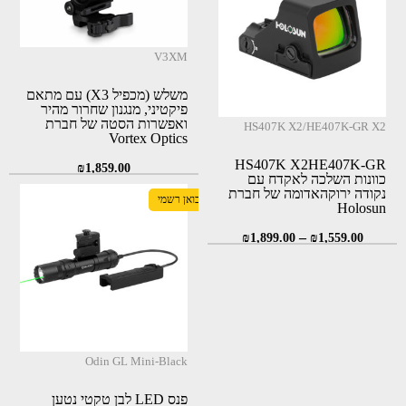
₪297.00.
₪350.00.
₪297.00.
₪350.00.
V3XM
משלש (מכפיל X3) עם מתאם
פיקטיני, מנגנון שחרור מהיר
ואפשרות הסטה של חברת
HS407K X2/HE407K-GR X2
Vortex Optics
HS407K X2HE407K-GR
₪
1,859.00
כוונות השלכה לאקדח עם
נקודה ירוקהאדומה של חברת
יבואן רשמי
Holosun
–
₪
1,899.00
₪
1,559.00
Odin GL Mini-Black
פנס LED לבן טקטי נטען