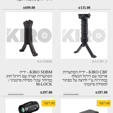
במרחק 130 מטרים
₪
699.00
₪
135.00
KA-SDBM
KA-CBF_b
KIRO CBF - ידית הסתערות
KIRO SDBM - ידית
ארוכה עם דורגל הנשלף
הסתערות קצרה עם דורגל חזק
במהירות ע"י לחיצה על כפתור
במיוחד עבור מסילת פיקטיני /
למסילת פיקטיני
M-LOCK
המחיר
המחיר
המחיר
המחיר
₪
297.00
₪
297.00
₪
350.00
₪
350.00
המקורי
הנוכחי
המקורי
הנוכחי
יבואן רשמי
יבואן רשמי
היה:
הוא:
היה:
הוא: