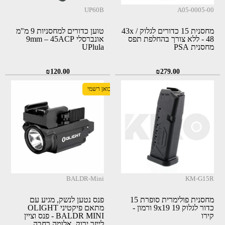
UP60B
A05-0005-00
מחסנית 15 כדורים לגלוק 43x /
טוען כדורים למחסניות 9 מ"מ
48 - ללא צורך בהחלפת תפס
אונברסלי 9mm – 45ACP
מחסנית PSA
UPlula
₪
120.00
₪
279.00
יבואן רשמי
BALDR-Mini
KM-G15R
מחסנית פולימרית סופרת 15
פנס נטען לנשק, מגיע עם
כדור לגלוק 19 9x19 ורמון -
מתאם פיקטיני OLIGHT
קירו
BALDR MINI - פנס וציין
לייזר ירוק, אלומה רחבה