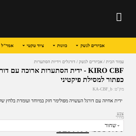
אביזרים לנשק
כוונות
ציוד טקטי
אמר"ל וכ
עמוד הבית
אביזרים לנשק
דורגלים וידיות הסתערות
KIRO CBF - ידית הסתערות ארוכה עם
כפתור למסילת פיקטיני
מק"ט:
KA-CBF_b
ידית אחיזה עם דורגל העשויה מפולימר חזק במיוחד ועומדת בלחץ של עד 40 קילו. מוצר זה מכוסה באחריות של
צבע
מחיר
המחיר
המחיר
₪
297.00
₪
350.00