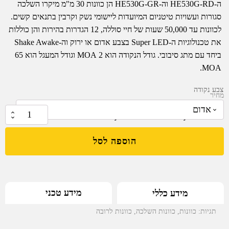
ה-HE530G-RD וה-HE530G-GR הן כוונות 30 מ"מ מיקרו השלכה
סגורות ועשויות טיטניום המיועדות ליישומי נשק וקרבין בתנאים קשים.
לכוונות עד 50,000 שעות של חיי סוללה, 12 הגדרות בהירות והן כוללות
את טכנולוגיות ה-Super LED בצבע אדום או ירוק וה-Shake Awake
ביחד עם מתג סיבובי. גודל הנקודה הוא 2 MOA וגודל המעגל הוא 65
MOA.
צבע נקודה
מחיר
₪
3,759.00
–
₪
3,499.00
כמות
של
הוספה לסל
כוונת
השלכה
סגורה
מטיטניום
מידע טכני
מידע כללי
עם
חלון
תגיות:
כוונות
,
כוונות השלכה
,
כוונות לרובה
בקוטר