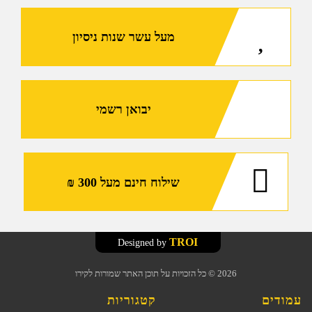
30
מ"מ,
מעל עשר שנות ניסיון
מתג
הפעלה
סיבובי,
מערכת
MRS
יבואן רשמי
ירוקה
/
אדומה,
מערכת
שילוח חינם מעל 300 ₪
Shake
Awake
ומערכת
TROI
Designed by
גיבוי
סולארי
2026
© כל הזכויות על תוכן האתר שמורות לקירו
עמודים
קטגוריות