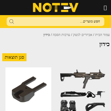
Products
search
/
/
/ כידון
עמוד הבית
אביזרים לנשק
ערכות הסבה
כידון
סנן תוצאות