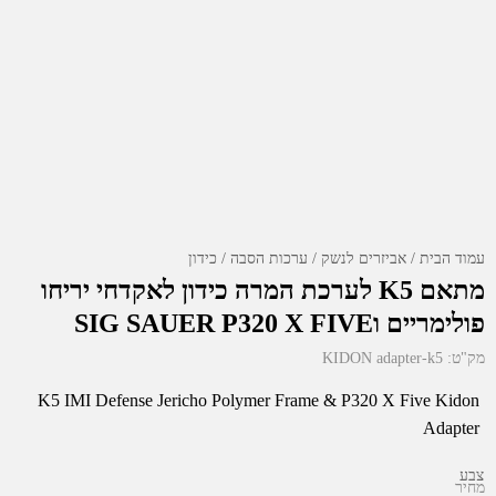
עמוד הבית
אביזרים לנשק
ערכות הסבה
כידון
מתאם K5 לערכת המרה כידון לאקדחי יריחו
פולימריים וSIG SAUER P320 X FIVE
מק"ט:
KIDON adapter-k5
K5 IMI Defense Jericho Polymer Frame & P320 X Five Kidon
Adapter
צבע
מחיר