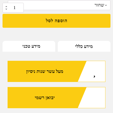
₪
344.95
כמות
של
הוספה לסל
מתאם
K5
לערכת
המרה
מידע טכני
מידע כללי
כידון
לאקדחי
יריחו
פולימריים
מעל עשר שנות ניסיון
וSIG
SAUER
P320
X
FIVE
יבואן רשמי