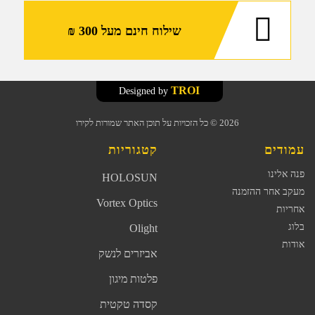
שילוח חינם מעל 300 ₪
TROI
Designed by
2026
© כל הזכויות על תוכן האתר שמורות לקירו
עמודים
קטגוריות
פנה אלינו
HOLOSUN
מעקב אחר ההזמנה
Vortex Optics
אחריות
בלוג
Olight
אודות
אביזרים לנשק
פלטות מיגון
קסדה טקטית