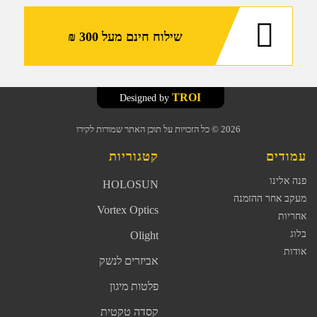
שילוח חינם מעל 300 ₪
TROI
Designed by
2026
© כל הזכויות על תוכן האתר שמורות לקירו
עמודים
קטגוריות
פנה אלינו
HOLOSUN
מעקב אחר ההזמנה
Vortex Optics
אחריות
בלוג
Olight
אודות
אביזרים לנשק
פלטות מיגון
קסדה טקטית