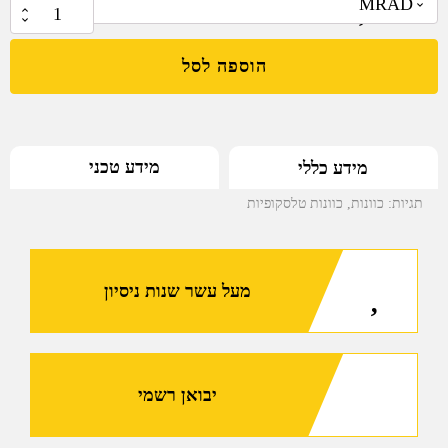
₪
8,999.00
כמות
של
הוספה לסל
כוונת
Razor®
LHT
4.5-
מידע טכני
מידע כללי
22x50
FFP
תגיות:
כוונות
,
כוונות טלסקופיות
XLR-
2
של
מעל עשר שנות ניסיון
Vortex
יבואן רשמי