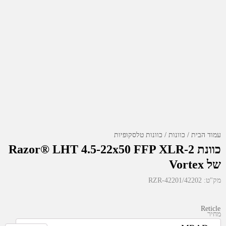
עמוד הבית
כוונות
כוונות טלסקופיות
כוונת Razor® LHT 4.5-22x50 FFP XLR-2
של Vortex
מק"ט:
RZR-42201/42202
Reticle
מחיר