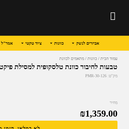
אביזרים לנשק
כוונות
ציוד טקטי
אמר"ל וכ
עמוד הבית
כוונות
מתאמים לכוונת
טבעות לחיבור כוונת טלסקופית למסילת פיקטיני 32.0
מק"ט:
PMR-30-126
מחיר
₪
1,359.00
לא במלאי, הזמן 