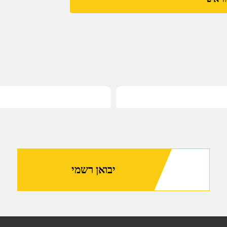
לחיבור
כוונת
טלסקופית
למסילת
פיקטיני
32.0מ"מ
יבואן רשמי