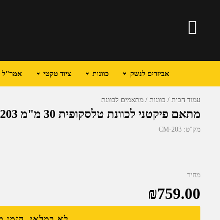
אביזרים לנשק
כוונות
ציוד טקטי
אמר"ל וכ
עמוד הבית
כוונות
מתאמים לכוונת
מתאם פיקטני לכוונת טלסקופית 30 מ"מ CM-203
מק"ט:
CM-203
מחיר
₪
759.00
לא במלאי, הזמן 