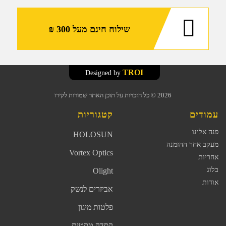
שילוח חינם מעל 300 ₪
TROI
Designed by
2026
© כל הזכויות על תוכן האתר שמורות לקירו
עמודים
קטגוריות
פנה אלינו
HOLOSUN
מעקב אחר ההזמנה
Vortex Optics
אחריות
בלוג
Olight
אודות
אביזרים לנשק
פלטות מיגון
קסדה טקטית