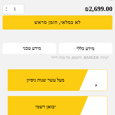
₪
2,699.00
כמות
של
לא במלאי, הזמן מראש
VORTEX
RANGER
מד
טווח
מידע טכני
מידע כללי
לייזר
1500
תגיות:
RANGER
,
וורטקס
,
מד טווח לייזר
מעל עשר שנות ניסיון
יבואן רשמי