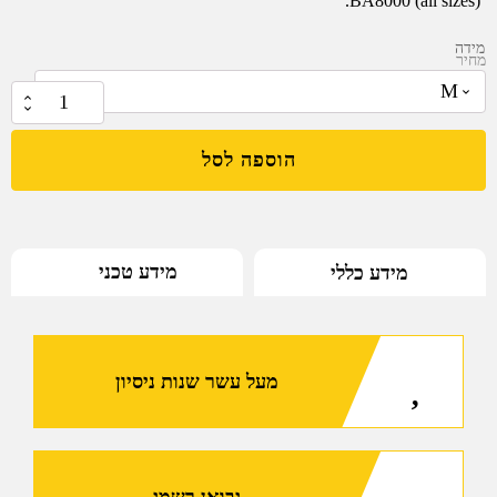
BA8000 (all sizes).
מידה
מחיר
₪
279.95
כמות
של
הוספה לסל
ציפה
עבור
אפוד
BA8000
מידע טכני
מידע כללי
של
מרעום
דולפין
מעל עשר שנות ניסיון