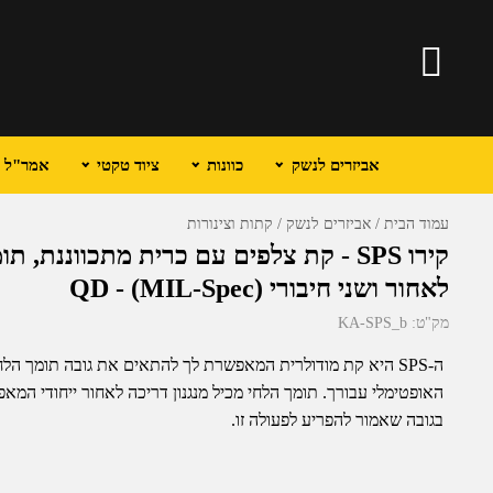
אביזרים לנשק
כוונות
ציוד טקטי
אמר"ל וכ
עמוד הבית
אביזרים לנשק
קתות וצינורות
קירו SPS - קת צלפים עם כרית מתכווננת, 
לאחור ושני חיבורי QD - (MIL-Spec)
מק"ט:
KA-SPS_b
ה-SPS היא קת מודולרית המאפשרת לך להתאים את גובה תומך הל
האופטימלי עבורך. תומך הלחי מכיל מנגנון דריכה לאחור ייחודי המ
בגובה שאמור להפריע לפעולה זו.