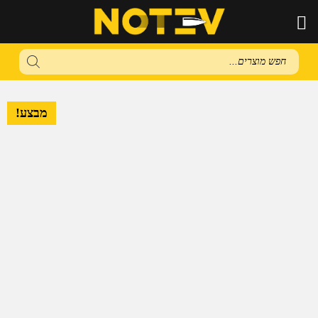
Products
search
מבצע!