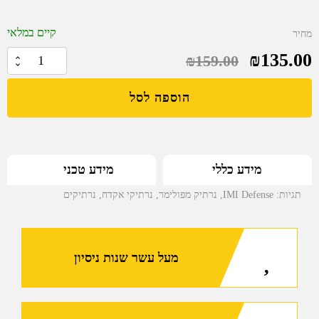
קיים במלאי
מחיר
המחיר
המחיר
₪
135.00
₪
159.00
כמות
של
הנוכחי
המקורי
הוספה לסל
IMI
Z1385
היה:
הוא:
נרתיק
לH&K
₪159.00.
₪135.00.
מידע טכני
מידע כללי
VP9
מפולימר
תגיות:
IMI Defense
,
נרתיק מפולימר
,
נרתיקי אקדח
,
נרתיקים
מעל עשר שנות ניסיון