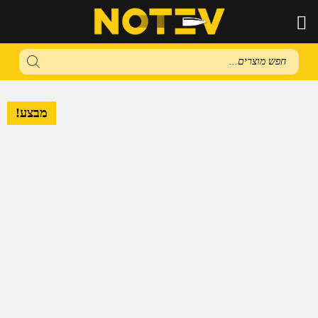
Products
search
מבצע!