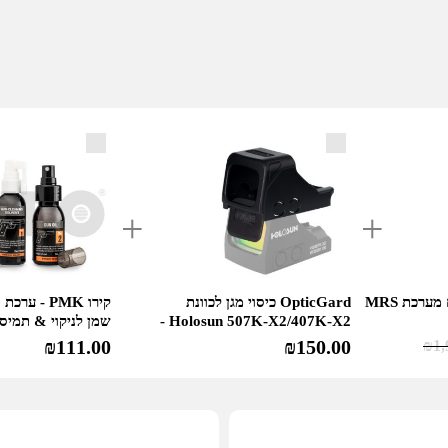
HE507K-
GR
X2HS507K
X2)
כוונת השלכה פתוחה עם מערכת MRS
OpticGard כיסוי מגן לכוונת
קירו PMK - 
Holosun 507K-X2/407K-X2 -
שמן לניקוי & תמי
שחור
₪
111.00
₪
150.00
₪
1,