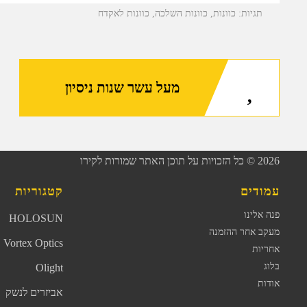
תגיות:
כוונות
,
כוונות השלכה
,
כוונות לאקדח
מעל עשר שנות ניסיון
2026
© כל הזכויות על תוכן האתר שמורות לקירו
עמודים
קטגוריות
פנה אלינו
HOLOSUN
מעקב אחר ההזמנה
Vortex Optics
אחריות
בלוג
Olight
אודות
אביזרים לנשק