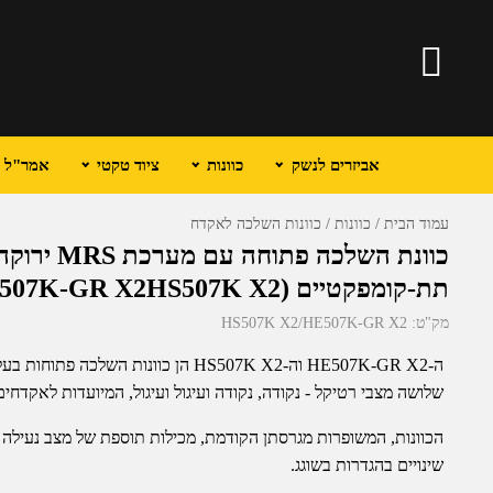
אביזרים לנשק
כוונות
ציוד טקטי
אמר"ל וכ
עמוד הבית
כוונות
כוונות השלכה לאקדח
כוונת השלכה
תת-קומפקטיים (Holosun HE507K-GR X2HS507K X2)
מק"ט:
HS507K X2/HE507K-GR X2
שלושה מצבי רטיקל - נקודה, נקודה ועיגול ועיגול, המיועדות לאקדחי
הכוונות, המשופרות מגרסתן הקודמת, מכילות תוספת של מצב נעילה 
שינויים בהגדרות בשוגג.