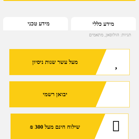
FN509
עבור
מידע טכני
מידע כללי
כוונות
ממודל
תגיות:
הולוסאן
,
מתאמים
407/507K
של
הולוסאן
מעל עשר שנות ניסיון
יבואן רשמי
שילוח חינם מעל 300 ₪