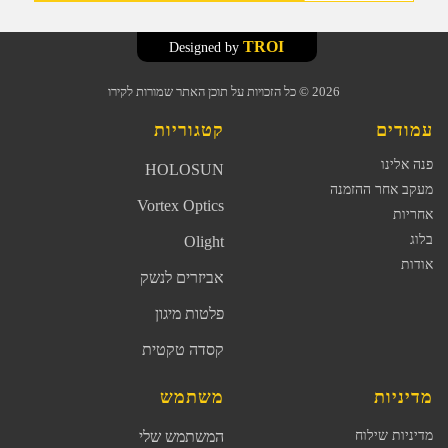
TROI
Designed by
2026
© כל הזכויות על תוכן האתר שמורות לקירו
עמודים
קטגוריות
פנה אלינו
HOLOSUN
מעקב אחר ההזמנה
Vortex Optics
אחריות
בלוג
Olight
אודות
אביזרים לנשק
פלטות מיגון
קסדה טקטית
מדיניות
משתמש
מדיניות שילוח
המשתמש שלי