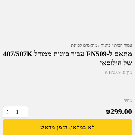
עמוד הבית
כוונות
מתאמים לכוונת
מתאם ל-FN509 עבור כוונות ממודל 407/507K
של הולוסאן
מק"ט:
K FN509
מחיר
₪
299.00
כמות
של
לא במלאי, הזמן מראש
מתאם
ל-