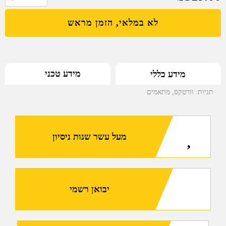
של
לא במלאי, הזמן מראש
מתאם
פיקטני
לכוונת
טלסקופית
מידע טכני
מידע כללי
30MM
עם
תגיות:
וורטקס
,
מתאמים
הסטה
של
2
מעל עשר שנות ניסיון
אינץ'
יבואן רשמי