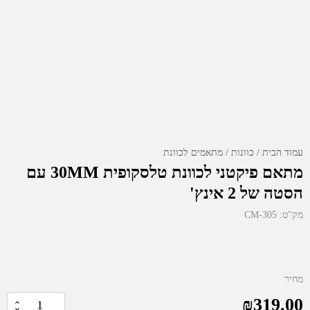
עמוד הבית
כוונות
מתאמים לכוונת
מתאם פיקטני לכוונת טלסקופית 30MM עם
הסטה של 2 אינץ'
מק"ט:
CM-305
מחיר
₪
319.00
כמות