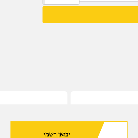
של
שכפ"צ
בעל
הגנה
ברמה
3A
ומקום
לפלטות
מיגון
יבואן רשמי