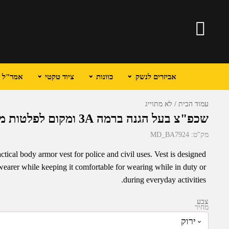
אביזרים לנשק
כוונות
ציוד טקטי
אמר"ל וכ
עמוד הבית
לא מתוייג
שכפ"צ בעל הגנה ברמה 3A ומקום לפלטות מיגון
מק"ט:
MD_BA7924
actical body armor vest for police and civil uses. Vest is designed
wearer while keeping it comfortable for wearing while in duty or
during everyday activities.
צבע
מחיר
₪
2,209.95