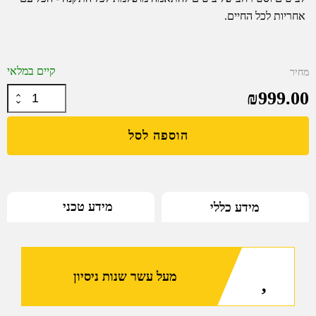
אחריות לכל החיים.
קיים במלאי
מחיר
₪
999.00
כמות
של
הוספה לסל
Vortex
-
מברג
מומנט
(טורק)
מידע טכני
מידע כללי
לכוונות
עם
סט
ביטים
מעל עשר שנות ניסיון