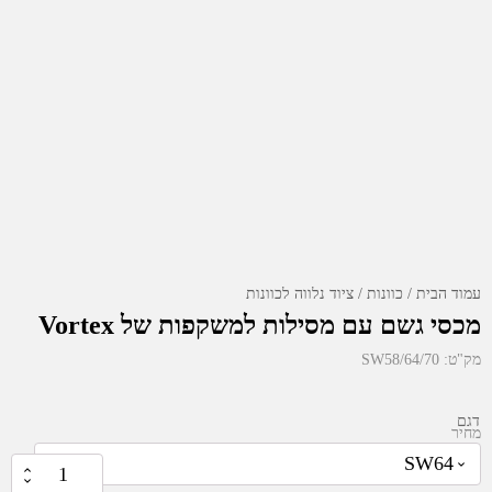
עמוד הבית
כוונות
ציוד נלווה לכוונות
מכסי גשם עם מסילות למשקפות של Vortex
מק"ט:
SW58/64/70
דגם
מחיר
₪
59.00
כמות