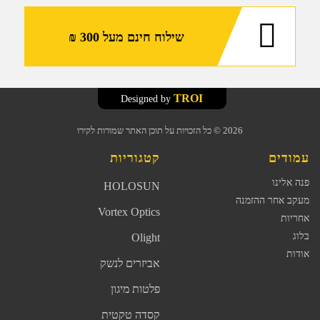
שילוח חינם מעל 300 ₪
TROI
Designed by
2026
© כל הזכויות על תוכן האתר שמורות לקירו
עמודים
קטגוריות
פנה אלינו
HOLOSUN
מעקב אחר ההזמנה
Vortex Optics
אחריות
בלוג
Olight
אודות
אביזרים לנשק
פלטות מיגון
קסדה טקטית