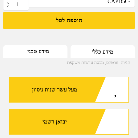
₪
59.00
כמות
של
הוספה לסל
מכסה
עדשות
משקפת
עבור
מידע טכני
מידע כללי
עדשות
50
תגיות:
וורטקס
,
מכסה עדשות משקפת
מ"מ
של
Vortex
מעל עשר שנות ניסיון
יבואן רשמי