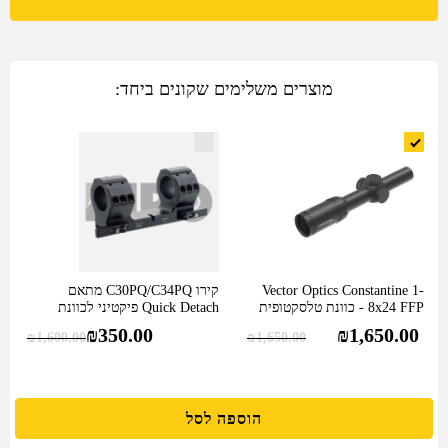
Optics
היה:
הוא:
Constantine
1-
₪2,145.00.
₪1,650.00.
מוצרים משלימים שקונים ביחד:
8x24
FFP
-
כוונת
טלסקטופית
עם
מתאם
פיקטיני
Vector Optics Constantine 1-
קירו C30PQ/C34PQ מתאם
לנשק
8x24 FFP - כוונת טלסקטופית
Quick Detach פיקטיני לכוונת
עם מתאם…
טלסקופית בקוטר 34/30…
₪
350.00
₪
1,650.00
₪
1,600.00
₪
1,650.00
הוספה לסל