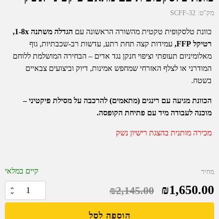
מק"ט:
SCFF-32
כוונת טלסקופית טקטית מהשורה הראשונה עם
הגדלה משתנה 1-8x,
רטיקל FFP,
עמידות קצה תחת רתע, עדשות רב-שכבתיות, גוף
מאלומיניום תעופתי וציפוי חנקן נגד אדים – הבחירה המושלמת ללוחם
המודרני או לצלף האזרחי שמחפש אמינות, דיוק וביצועים צבאיים
בשטח.
הכוונת מגיעה עם רינגים (מתאמים) להרכבה על מסילת פיקטיני –
מוכנה לעבודה מיד עם פתיחת הקופסה.
מכירה מותנית בהצגת רישיון נשק
קיים במלאי
מחיר
המחיר
המחיר
₪
1,650.00
₪
2,145.00
כמות
של
הנוכחי
המקורי
הוספה לסל
Vector