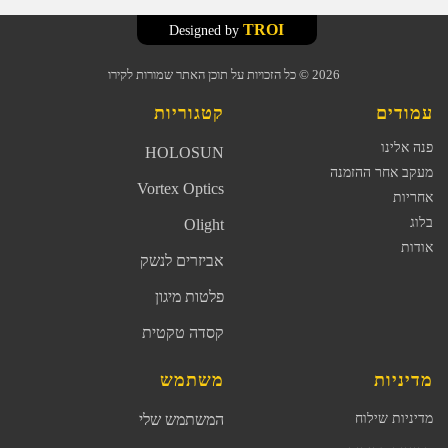
TROI
Designed by
2026
© כל הזכויות על תוכן האתר שמורות לקירו
עמודים
קטגוריות
פנה אלינו
HOLOSUN
מעקב אחר ההזמנה
Vortex Optics
אחריות
בלוג
Olight
אודות
אביזרים לנשק
פלטות מיגון
קסדה טקטית
מדיניות
משתמש
מדיניות שילוח
המשתמש שלי