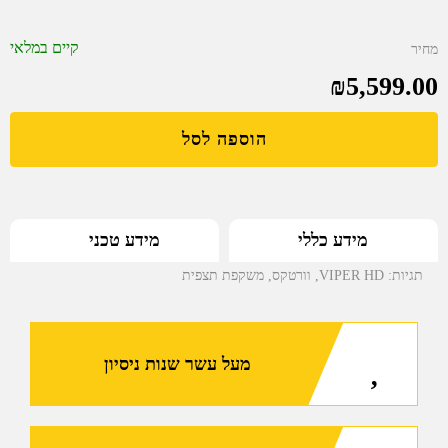
קיים במלאי
מחיר
₪
5,599.00
כמ
הוספה לסל
של
EX
ER
HD
מידע טכני
מידע כללי
מש
תגיות:
VIPER HD
,
וורטקס
,
משקפת תצפית
תצ
60
גר
מעל עשר שנות ניסיון
זוו