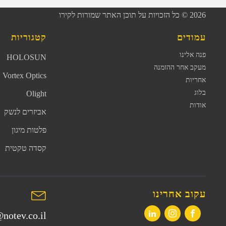
2026
© כל הזכויות על תוכן האתר שמורות לקירו
עמודים
קטגוריות
פנה אלינו
HOLOSUN
מעקב אחר ההזמנה
Vortex Optics
אחריות
בלוג
Olight
אודות
אביזרים לנשק
פלטות מיגון
קסדה טקטית
עקוב אחרינו
notev.co.il