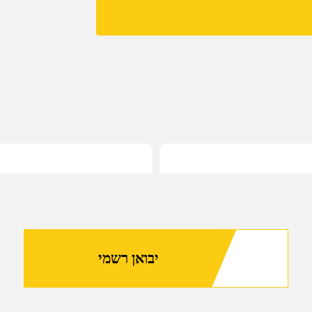
מסילה
ימנית
ועליונה
לערכות 20/20
של
חברת
Recover
Tactical
(UR20-
01)
יבואן רשמי