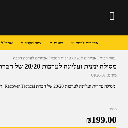
אביזרים לנשק
כוונות
ציוד טקטי
אמר"ל וכ
עמוד הבית
אביזרים לנשק
ערכות הסבה
אביזרים לערכת הסבה
מסילה ימנית ועליונה לערכות 20/20 של חברת Recover Tactical (UR20-01)
מק"ט:
UR20-01
מסילה צדדית ועליונה לערכות 20/20 של חברת Recover Tactical, תואמת את כל המייצבים שלהם.
מחיר
₪
199.00