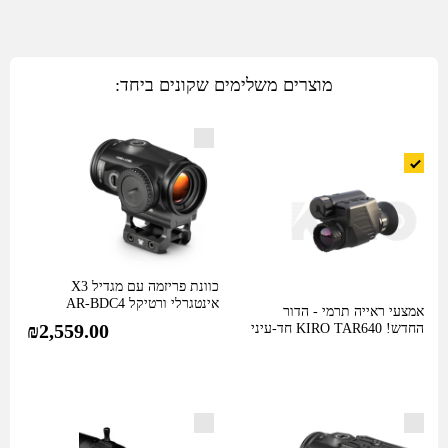
מוצרים משלימים שקונים ביחד:
כוונת פריזמה עם מגדיל X3
אינטגרלי ורטיקל AR-BDC4
אמצעי ראייה תרמי - הדור
של חברת…
₪
2,559.00
החדש! KIRO TAR640 חד-עיני
רב…