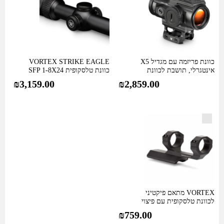
כוונת פריזמה עם מגדיל X5
VORTEX STRIKE EAGLE
אינטגרלי, תושבת לכוונת
כוונת טלסקופית SFP 1-8X24
השלכה ורטיקל…
עם ציור פני…
₪
3,159.00
₪
2,859.00
VORTEX מתאם פיקטיני
לכוונת טלסקופית עם פיצוי
מרחק של 2…
₪
759.00