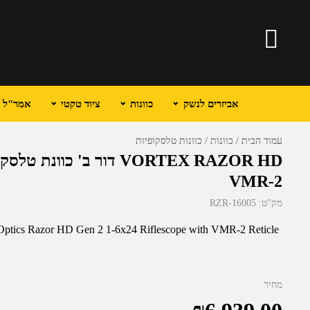
אביזרים לנשק
כוונות
ציוד טקטי
אמר"ל וכ
עמוד הבית
כוונות
כוונות טלסקופיות
VMR-2
מק"ט:
RZR-16005
ptics Razor HD Gen 2 1-6x24 Riflescope with VMR-2 Reticle
מחיר