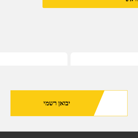
עם
מנסרת
גג
VORTEX
RAZOR
HD
10X42
יבואן רשמי