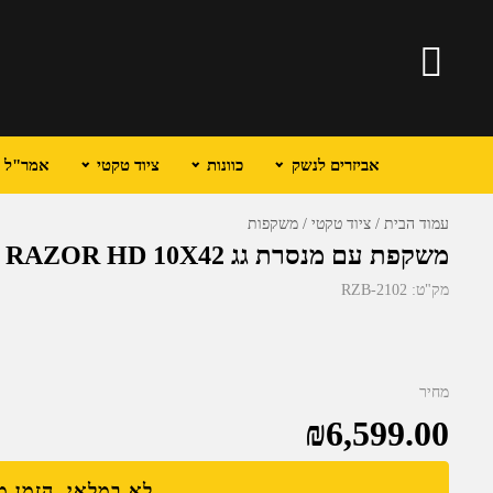
אביזרים לנשק
כוונות
ציוד טקטי
אמר"ל וכ
עמוד הבית
ציוד טקטי
משקפות
משקפת עם מנסרת גג VORTEX RAZOR HD 10X42
מק"ט:
RZB-2102
מחיר
₪
6,599.00
לא במלאי, הזמן 