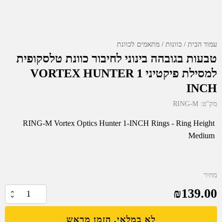
עמוד הבית
כוונות
מתאמים לכוונת
טבעות בגובהה בינוני לחיבור כוונת טלסקופית
למסילת פיקטיני VORTEX HUNTER 1
INCH
מק"ט:
RING-M
RING-M Vortex Optics Hunter 1-INCH Rings - Ring Height
Medium
מחיר
₪
139.00
כמות
של
לא במלאי, הזמן מראש
טבעות