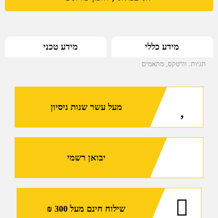
בגובהה
בינוני
לחיבור
מידע טכני
מידע כללי
כוונת
טלסקופית
תגיות:
וורטקס
,
מתאמים
למסילת
פיקטיני
VORTEX
מעל עשר שנות ניסיון
HUNTER
1
INCH
יבואן רשמי
שילוח חינם מעל 300 ₪