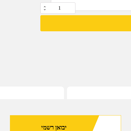
כמות
של
20/43
-
ערכת
המרה
של
ריקובר
טקטיקל
עבור
גלוק
43,
43X
ו-48
יבואן רשמי