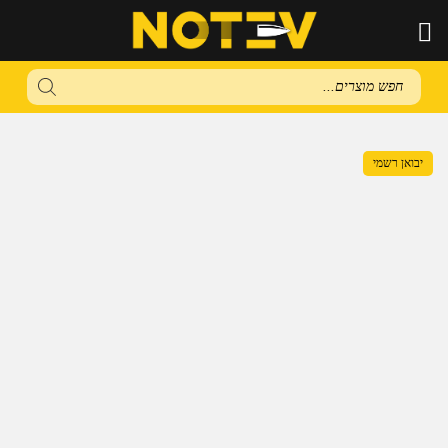
Products
search
יבואן רשמי