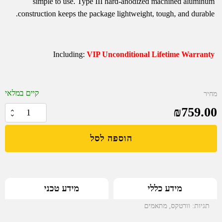
simple to use. Type III hard-anodized machined aluminum
construction keeps the package lightweight, tough, and durable.
Including:
VIP Unconditional Lifetime Warranty
קיים במלאי
מחיר
₪
759.00
כמות
של
הוספה לסל
מתאם
פיקטני
עם
מנגנון
מידע טכני
מידע כללי
שחרור
מהיר
תגיות:
וורטקס
,
מתאמים
לכוונת