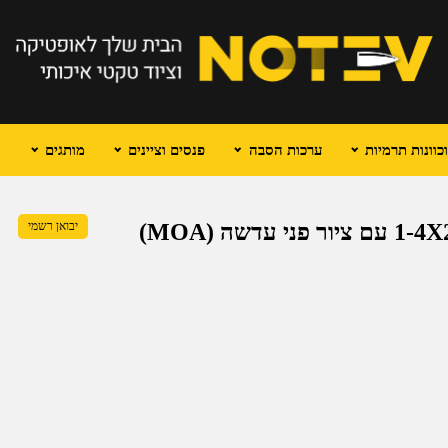
וונות תרמיות
ערכות הסבה
פנסים וציינים
מותגים
VORTEX VIPER PST כוונת טלסקופית 1-4X24 עם ציור פני עדשה (MOA)
יבואן רשמי