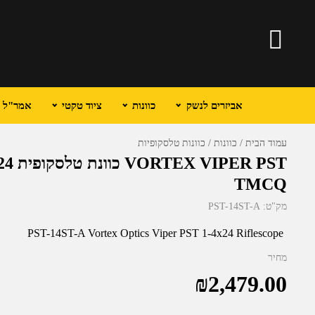
אביזרים לנשק
כוונות
ציוד טקטי
אמר"ל וכ
עמוד הבית
כוונות
כוונות טלסקופיות
TMCQ
מק"ט:
PST-14ST-A
PST-14ST-A Vortex Optics Viper PST 1-4x24 Riflescope
מחיר
₪
2,479.00