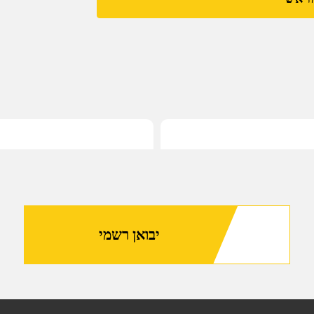
לחיבור
כוונת
טלסקופית
למסילת
פיקטיני
24.64מ"מ
PMR-
30-
97-
W
יבואן רשמי