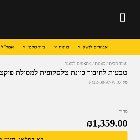
אביזרים לנשק
כוונות
ציוד טקטי
אמר"ל וכ
עמוד הבית
כוונות
מתאמים לכוונת
טבעות לחיבור כוונת טלסקופית למסילת פיקטיני 24.64מ"מ 30-97-W
מק"ט:
PMR-30-97-W
מחיר
₪
1,359.00
לא במלאי, הזמן 