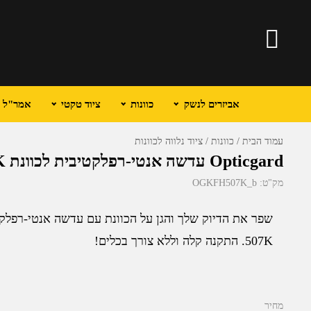
אביזרים לנשק
כוונות
ציוד טקטי
אמר"ל וכ
עמוד הבית
כוונות
ציוד נלווה לכוונות
Opticgard עדשה אנטי-רפלקטיבית לכוונת Holosun 507K
מק"ט:
OGKFH507K_b
507K. התקנה קלה וללא צורך בכלים!
מחיר