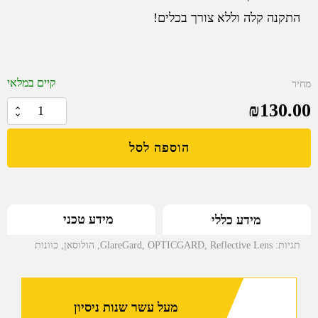
התקנה קלה וללא צורך בכלים!
קיים במלאי
מחיר
₪
130.00
כמות
של
הוספה לסל
Opticgard
עדשה
אנטי-רפלקטיבית
לכוונת
מידע טכני
מידע כללי
Holosun
510C
תגיות:
Reflective Lens
,
OPTICGARD
,
GlareGard
,
הולוסאן
,
כוונות
מעל עשר שנות ניסיון