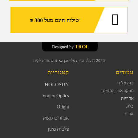
Turbe
של
Olight
שילוח חינם מעל 300 ₪
TROI
Designed by
2026
© כל הזכויות על תוכן האתר שמורות לקירו
עמודים
קטגוריות
פנה אלינו
HOLOSUN
מעקב אחר ההזמנה
Vortex Optics
אחריות
בלוג
Olight
אודות
אביזרים לנשק
פלטות מיגון