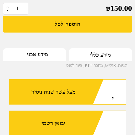
₪
150.00
כמות
של
הוספה לסל
מחבר
PTT
(כפתור
מגנטי
מידע טכני
מידע כללי
מרוחק)
המתחבר
תגיות:
אולייט
,
מחבר PTT
,
ציוד לפנס
למסילה
פיקטינית
עבור
מעל עשר שנות ניסיון
פנסי
Odin,
Odin
Mini,
Warrior
יבואן רשמי
X