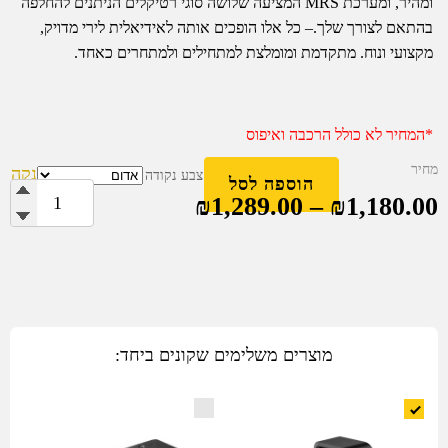
ומהיר, ומערכת MRS המציעה שלושה סוגי רטיקלים הניתנים להחלפה
בהתאם לצורך שלך.– כל אלו הופכים אותה לאידיאלית לירי מדויק,
מקצועי ונוח. מתקדמת ומומלצת למתחילים ולמתחרים כאחד.
*המחיר לא כולל הרכבה ואיפוס
מחיר
נקה
צבע נקודה
הוספה לסל
1,180.00
₪
–
1,289.00
₪
כמות
של
Olight
Osight
C
-
כוונת
מוצרים משלימים שקונים ביחד:
השלכה
פתוחה
-