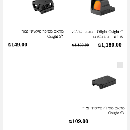
עם
מערכת
MRS
-
(נקודה
מתאם מסילה פיקטיני גבוה
Olight Osight C - כוונת השלכה
לOsight S
פתוחה - עם מערכת…
ועיגול
₪
149.00
₪
1,180.00
אדום)
₪
1,180.00
חיתוך
RMR
מתאם מסילה פיקטיני נמוך
לOsight S
₪
109.00