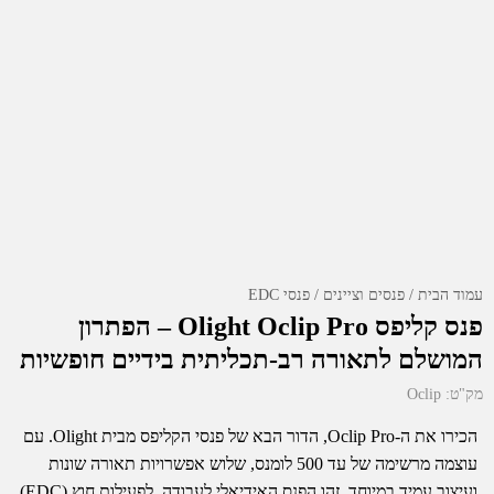
עמוד הבית
פנסים וציינים
פנסי EDC
פנס קליפס Olight Oclip Pro – הפתרון
המושלם לתאורה רב-תכליתית בידיים חופשיות
מק"ט:
Oclip
הכירו את ה-Oclip Pro, הדור הבא של פנסי הקליפס מבית Olight. עם
עוצמה מרשימה של עד 500 לומנס, שלוש אפשרויות תאורה שונות
ועיצוב עמיד במיוחד, זהו הפנס האידיאלי לעבודה, לפעילות חוץ (EDC)