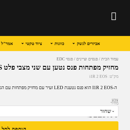
אביזרים לנשק
כוונות
ציוד טקטי
אמר"ל וכ
עמוד הבית
פנסים וציינים
פנסי EDC
מחזיק מפתחות פנס נטען עם שני מצבי פלט Olight i1R 2 EOS
מק"ט:
i1R 2 EOS
ה-I1R 2 EOS הוא פנס נטענת LED זעיר עם מחזיק מפתחות עם הגדרות פלט כפול הנעות בין 5 ל-150 לומן.
צבע
מחיר
₪
129.00
הוספה לסל